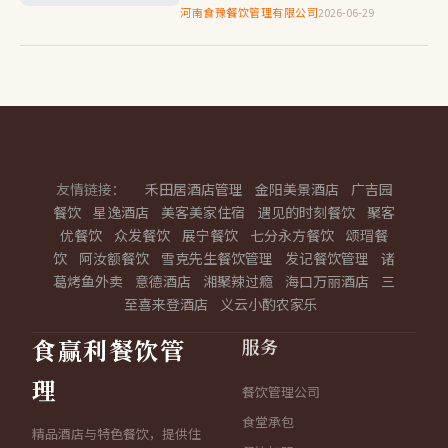
何找到最适合自己的模式成了许多创业者头
河南食豫餐饮管理有限公司
2026-06-29
疼的问题。本文将通过对比分析，帮助你更
好地理解不同模式的特点，…
友情链接：
禾田居酒店管理
金阳美景酒店
广吉园
餐饮
星逸酒店
美客美家住宿
遇见的时刻餐饮
聚客
优餐饮
众发餐饮
展宁餐饮
七分永方餐饮
颂瑁餐
饮
阿汝额餐饮
雪克先生餐饮管理
发记餐饮管理
诸
葛烤鱼外卖
意德酒店
湘聚辣过瘾
海口万丽酒店
三
至喜来登酒店
义云小酌农家乐
服务
食赢利餐饮管
理
餐饮管理公司
食堂承包
精品酒店与特色餐饮，提供住