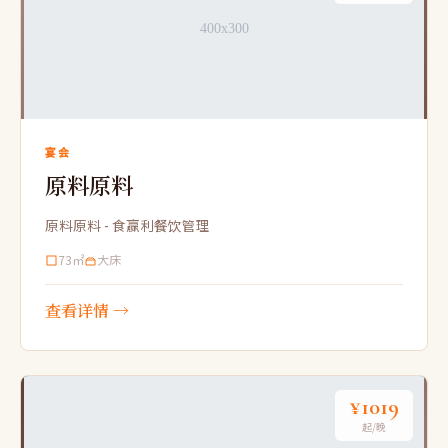
宴会
原料原料
原料原料 - 食赢利餐饮管理
73㎡
大床
查看详情 →
¥1019
起/晚