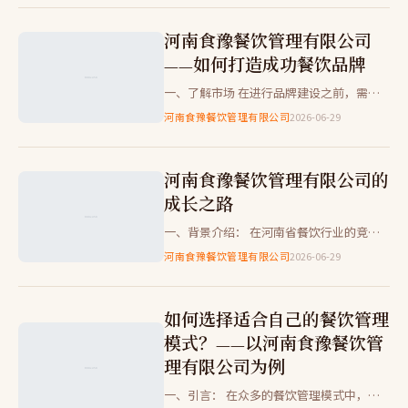
公司”为案例，从传统管理模…
河南食豫餐饮管理有限公司
——如何打造成功餐饮品牌
一、了解市场 在进行品牌建设之前，需要
对目标市场和消费者需求有深入的了解。这
河南食豫餐饮管理有限公司
2026-06-29
包括研究竞争对手、分析消费者偏好以及评
估市场需求。 二、明确定…
河南食豫餐饮管理有限公司的
成长之路
一、背景介绍： 在河南省餐饮行业的竞争
中，如何脱颖而出成为了每一个餐饮企业都
河南食豫餐饮管理有限公司
2026-06-29
必须面对的问题。本文将通过对比分析的方
式，探讨河南食豫餐饮管理…
如何选择适合自己的餐饮管理
模式？——以河南食豫餐饮管
理有限公司为例
一、引言： 在众多的餐饮管理模式中，如